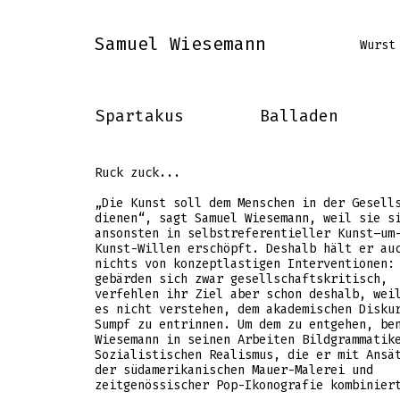
Samuel Wiesemann
Wurst
Spartakus
Balladen
Ruck zuck...
„Die Kunst soll dem Menschen in der Gesell
dienen“, sagt Samuel Wiesemann, weil sie s
ansonsten in selbstreferentieller Kunst–um
Kunst-Willen erschöpft. Deshalb hält er au
nichts von konzeptlastigen Interventionen:
gebärden sich zwar gesellschaftskritisch,
verfehlen ihr Ziel aber schon deshalb, wei
es nicht verstehen, dem akademischen Disku
Sumpf zu entrinnen. Um dem zu entgehen, be
Wiesemann in seinen Arbeiten Bildgrammatik
Sozialistischen Realismus, die er mit Ansä
der südamerikanischen Mauer-Malerei und
zeitgenössischer Pop-Ikonografie kombinier