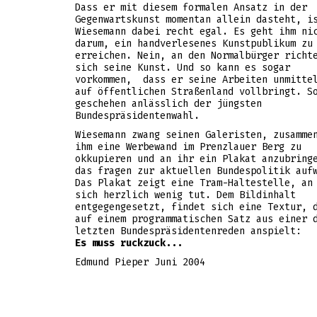
Dass er mit diesem formalen Ansatz in der
Gegenwartskunst momentan allein dasteht, i
Wiesemann dabei recht egal. Es geht ihm ni
darum, ein handverlesenes Kunstpublikum zu
erreichen. Nein, an den Normalbürger richt
sich seine Kunst. Und so kann es sogar
vorkommen, dass er seine Arbeiten unmitte
auf öffentlichen Straßenland vollbringt. S
geschehen anlässlich der jüngsten
Bundespräsidentenwahl.
Wiesemann zwang seinen Galeristen, zusamme
ihm eine Werbewand im Prenzlauer Berg zu
okkupieren und an ihr ein Plakat anzubring
das fragen zur aktuellen Bundespolitik auf
Das Plakat zeigt eine Tram-Haltestelle, an
sich herzlich wenig tut. Dem Bildinhalt
entgegengesetzt, findet sich eine Textur, 
auf einem programmatischen Satz aus einer 
letzten Bundespräsidentenreden anspielt:
Es muss ruckzuck...
Edmund Pieper Juni 2004